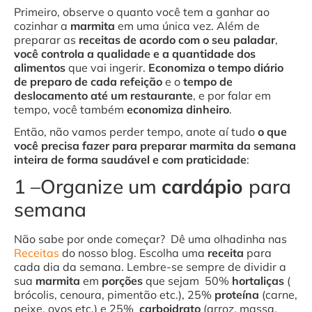
Primeiro, observe o quanto você tem a ganhar ao
cozinhar a
marmita
em uma única vez. Além de
preparar as
receitas de acordo com o seu paladar
,
você controla a qualidade e a quantidade dos
alimentos
que vai ingerir.
Economiza o tempo diário
de preparo de cada refeição
e o
tempo de
deslocamento até um restaurante
, e por falar em
tempo, você também
economiza dinheiro
.
Então, não vamos perder tempo, anote aí tudo
o que
você precisa fazer para preparar
marmita da semana
inteira de forma saudável e com praticidade
:
1 –Organize um
cardápio
para
semana
Não sabe por onde começar? Dê uma olhadinha nas
Receitas
do nosso blog. Escolha uma
receita
para
cada dia da semana. Lembre-se sempre de dividir a
sua
marmita
em
porções
que sejam 50%
hortaliças
(
brócolis, cenoura, pimentão etc.), 25%
proteína
(carne,
peixe, ovos etc.) e 25%
carboidrato
(arroz, massa,