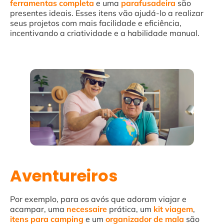
ferramentas completa
e uma
parafusadeira
são
presentes ideais. Esses itens vão ajudá-lo a realizar
seus projetos com mais facilidade e eficiência,
incentivando a criatividade e a habilidade manual.
Aventureiros
Por exemplo, para os avós que adoram viajar e
acampar, uma
necessaire
prática, um
kit
viagem
,
itens para camping
e um
organizador
de
mala
são