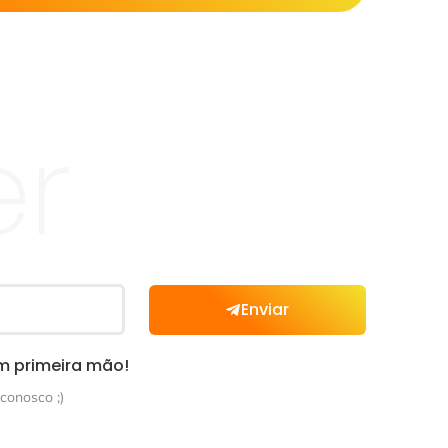
er
Enviar
m primeira mão!
conosco ;)