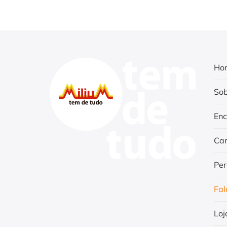
Ho
Sob
Enc
Car
Per
Fal
Loj