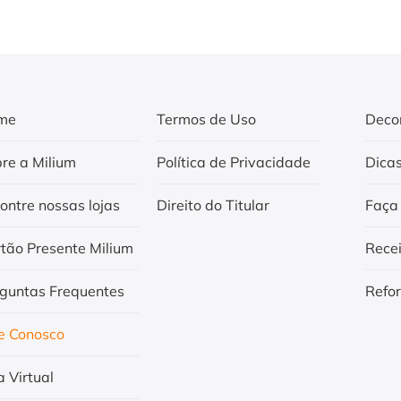
me
Termos de Uso
Deco
re a Milium
Política de Privacidade
Dica
ontre nossas lojas
Direito do Titular
Faça
tão Presente Milium
Rece
guntas Frequentes
Refo
e Conosco
a Virtual