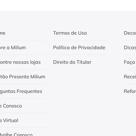
me
Termos de Uso
Deco
re a Milium
Política de Privacidade
Dica
ontre nossas lojas
Direito do Titular
Faça
tão Presente Milium
Rece
guntas Frequentes
Refo
e Conosco
a Virtual
balhe Conosco