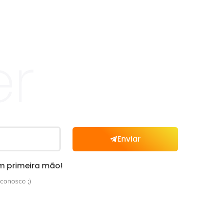
er
Enviar
m primeira mão!
conosco ;)