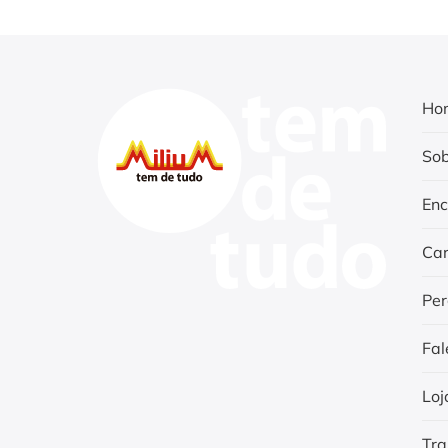
Ho
Sob
Enc
Car
Per
Fal
Loj
Tra