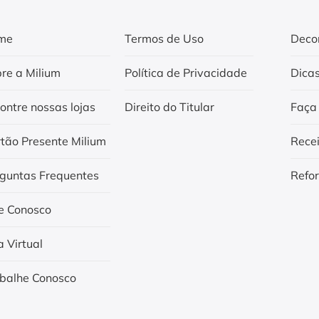
me
Termos de Uso
Deco
re a Milium
Política de Privacidade
Dica
ontre nossas lojas
Direito do Titular
Faça
tão Presente Milium
Rece
guntas Frequentes
Refo
e Conosco
a Virtual
balhe Conosco