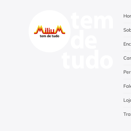
Ho
Sob
Enc
Car
Per
Fal
Loj
Tra