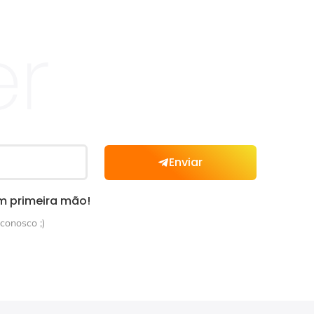
er
Enviar
m primeira mão!
conosco ;)