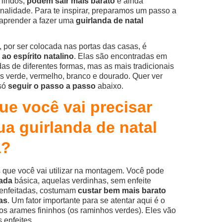
 lindos,
podem sair mais barato
e ainda
nalidade. Para te inspirar, preparamos um passo a
 aprender a fazer uma
guirlanda de natal
, por ser colocada nas portas das casas, é
 ao espírito natalino
. Elas são encontradas em
as de diferentes formas, mas as mais tradicionais
s verde, vermelho, branco e dourado. Quer ver
 só
seguir o passo a passo
abaixo.
ue você vai precisar
ua guirlanda de natal
a?
s que você vai utilizar na montagem. Você pode
ada
básica, aquelas verdinhas, sem enfeite
enfeitadas, costumam
custar bem mais barato
as
. Um fator importante para se atentar aqui é o
ios arames fininhos (os raminhos verdes). Eles vão
 enfeites.