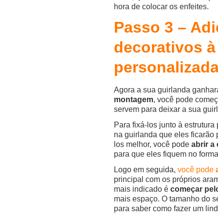
hora de colocar os enfeites.
Passo 3 – Ad
decorativos à
personalizad
Agora a sua guirlanda ganhará
montagem
, você pode come
servem para deixar a sua gui
Para fixá-los junto à estrutur
na guirlanda que eles ficarã
los melhor, você pode
abrir a
para que eles fiquem no forma
Logo em seguida,
você pode
principal com os próprios ara
mais indicado é
começar pel
mais espaço. O tamanho do seu
para saber como fazer um lindo