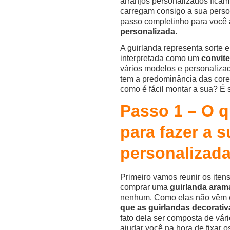
arranjos personalizados ficam
carregam consigo a sua perso
passo completinho para você
personalizada
.
A guirlanda representa sorte e
interpretada como um
convite
vários modelos e personalizad
tem a predominância das core
como é fácil montar a sua? É
Passo 1 – O q
para fazer a s
personalizad
Primeiro vamos reunir os iten
comprar uma
guirlanda aram
nenhum. Como elas não vêm 
que as guirlandas decorativ
fato dela ser composta de vár
ajudar você na hora de fixar os