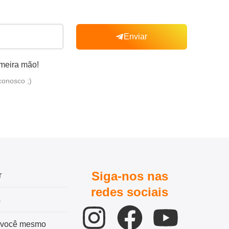
Enviar
imeira mão!
conosco ;)
Siga-nos nas
r
redes sociais
s
 você mesmo