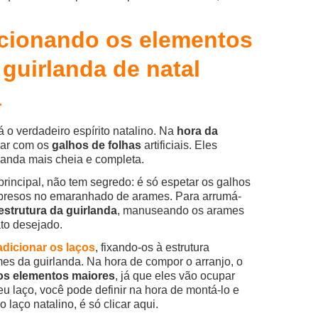
icionando os elementos
 guirlanda de natal
a
 o verdadeiro espírito natalino. Na
hora da
çar com os
galhos de folhas
artificiais. Eles
rlanda mais cheia e completa.
a principal, não tem segredo: é só espetar os galhos
o presos no emaranhado de arames. Para arrumá-
 estrutura da guirlanda
, manuseando os arames
to desejado.
adicionar os laços
, fixando-os à estrutura
mes da guirlanda. Na hora de compor o arranjo, o
os elementos maiores
, já que eles vão ocupar
 laço, você pode definir na hora de montá-lo e
 laço natalino, é só clicar aqui.