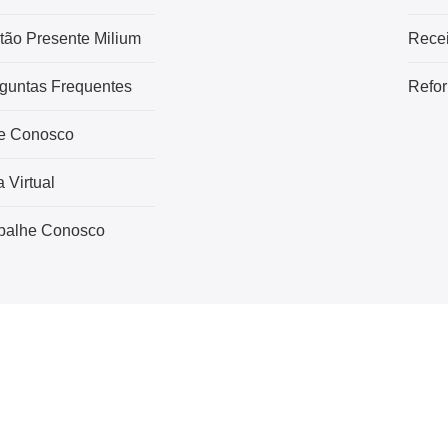
tão Presente Milium
Recei
guntas Frequentes
Refor
e Conosco
a Virtual
balhe Conosco