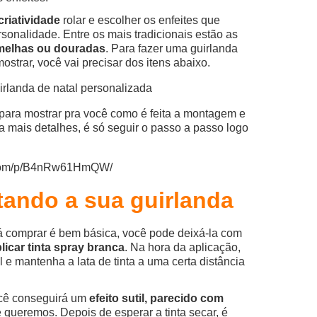
criatividade
rolar e escolher os enfeites que
onalidade. Entre os mais tradicionais estão as
rmelhas ou douradas
. Para fazer uma guirlanda
strar, você vai precisar dos itens abaixo.
para mostrar pra você como é feita a montagem e
ra mais detalhes, é só seguir o passo a passo logo
m.com/p/B4nRw61HmQW/
tando a sua guirlanda
á comprar é bem básica, você pode deixá-la com
licar tinta spray branca
. Na hora da aplicação,
l e mantenha a lata de tinta a uma certa distância
você conseguirá um
efeito sutil, parecido com
 queremos. Depois de esperar a tinta secar, é