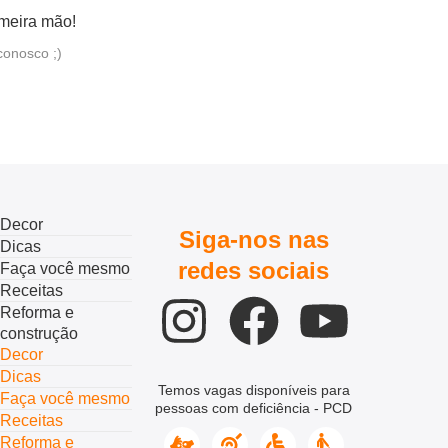
imeira mão!
conosco ;)
Decor
Siga-nos nas
Dicas
redes sociais
Faça você mesmo
Receitas
Reforma e
construção
Decor
Dicas
Temos vagas disponíveis para
Faça você mesmo
pessoas com deficiência - PCD
Receitas
Reforma e