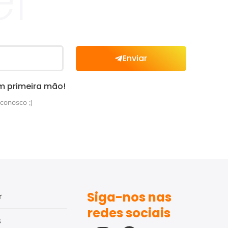
Enviar
m primeira mão!
conosco ;)
Siga-nos nas
r
redes sociais
s