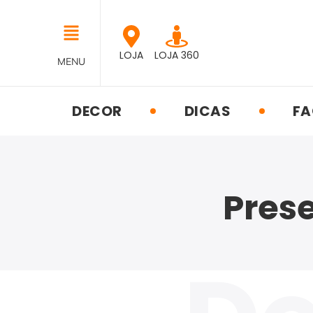
LOJA
LOJA 360
MENU
DECOR
DICAS
FA
Pres