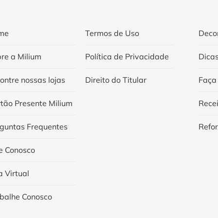
me
Termos de Uso
Deco
re a Milium
Política de Privacidade
Dica
ontre nossas lojas
Direito do Titular
Faça
tão Presente Milium
Rece
guntas Frequentes
Refo
e Conosco
a Virtual
balhe Conosco