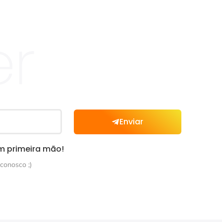
er
Enviar
m primeira mão!
conosco ;)