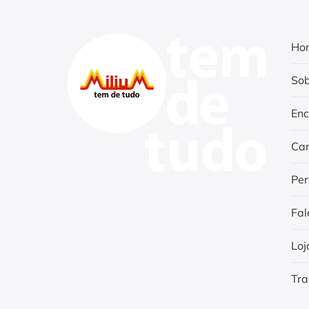
Ho
Sob
Enc
Car
Per
Fal
Loj
Tra