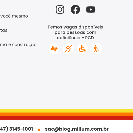
s
 você mesmo
Temos vagas disponíveis
itas
para pessoas com
deficiência - PCD
rma e construção
47) 3145-1001
sac@blog.milium.com.br