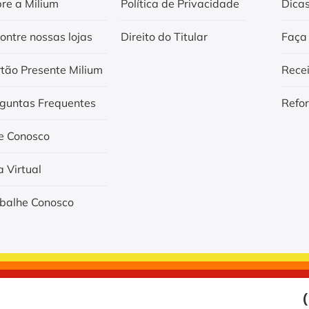
re a Milium
Política de Privacidade
Dica
ontre nossas lojas
Direito do Titular
Faça
tão Presente Milium
Rece
guntas Frequentes
Refo
e Conosco
a Virtual
balhe Conosco
(