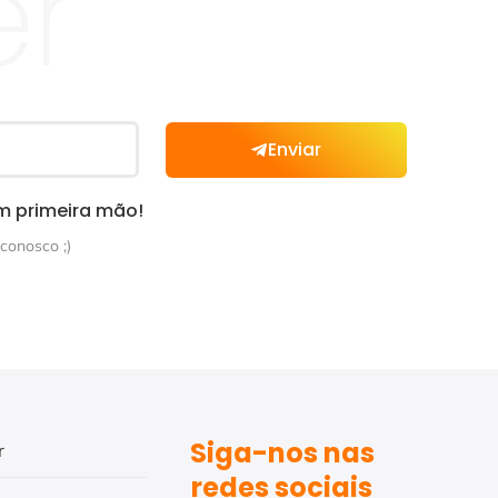
er
Enviar
m primeira mão!
conosco ;)
Siga-nos nas
r
redes sociais