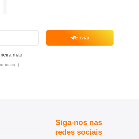
r
Enviar
imeira mão!
conosco ;)
Siga-nos nas
r
redes sociais
s