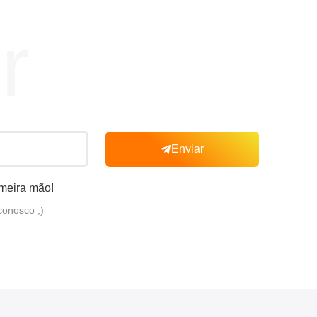
r
Enviar
imeira mão!
conosco ;)