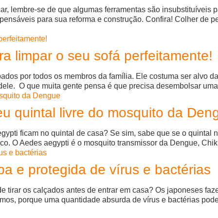
ar, lembre-se de que algumas ferramentas são insubstituíveis 
pensáveis para sua reforma e construção. Confira! Colher de ped
a limpar o seu sofá perfeitamente!
ados por todos os membros da família. Ele costuma ser alvo d
dele. O que muita gente pensa é que precisa desembolsar uma f
eu quintal livre do mosquito da Den
gypti ficam no quintal de casa? Se sim, sabe que se o quintal
isco. O Aedes aegypti é o mosquito transmissor da Dengue, Chi
a e protegida de vírus e bactérias
e tirar os calçados antes de entrar em casa? Os japoneses faz
simos, porque uma quantidade absurda de vírus e bactérias pod