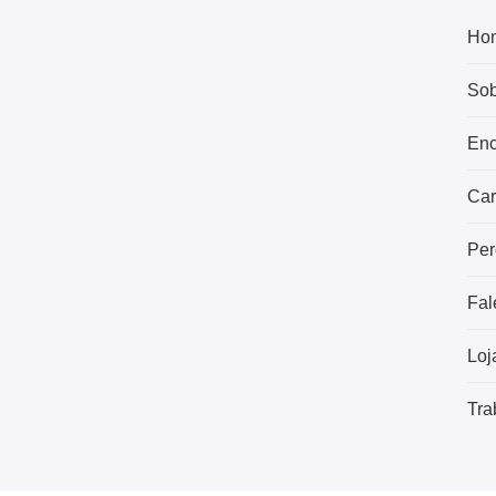
Ho
Sob
Enc
Car
Per
Fal
Loj
Tra