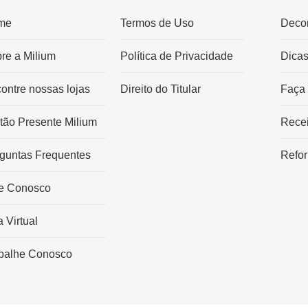
me
Termos de Uso
Deco
re a Milium
Política de Privacidade
Dica
ontre nossas lojas
Direito do Titular
Faça
tão Presente Milium
Recei
guntas Frequentes
Refor
e Conosco
a Virtual
balhe Conosco