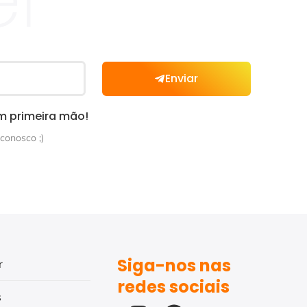
Enviar
m primeira mão!
conosco ;)
Siga-nos nas
r
redes sociais
s