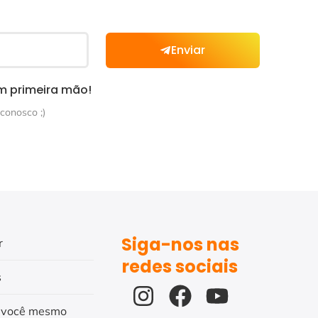
Enviar
m primeira mão!
conosco ;)
Siga-nos nas
r
redes sociais
s
 você mesmo