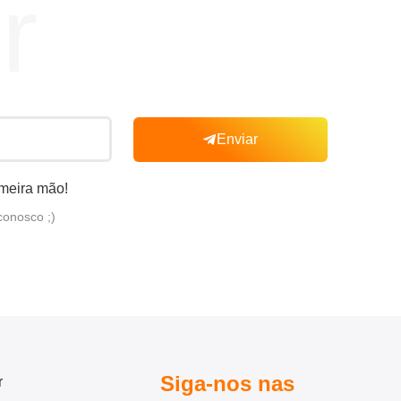
r
Enviar
imeira mão!
conosco ;)
Siga-nos nas
r