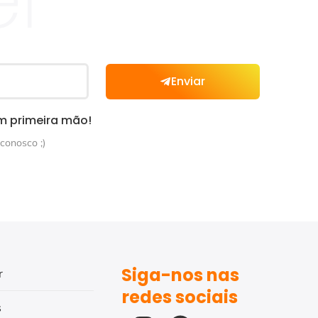
Enviar
m primeira mão!
conosco ;)
Siga-nos nas
r
redes sociais
s