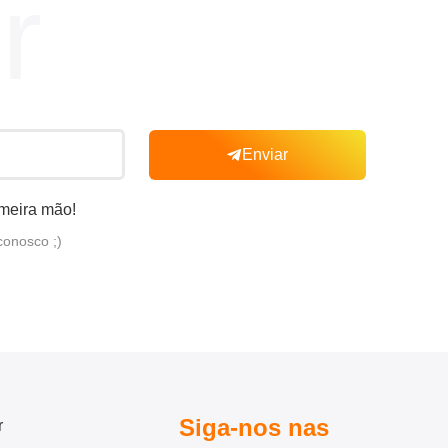
r
Enviar
imeira mão!
conosco ;)
Siga-nos nas
r