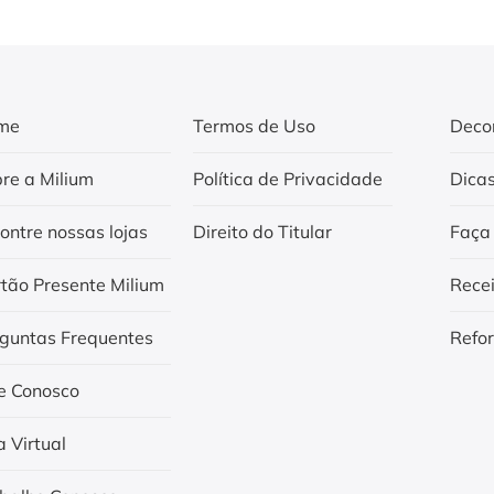
me
Termos de Uso
Deco
re a Milium
Política de Privacidade
Dica
ontre nossas lojas
Direito do Titular
Faça
tão Presente Milium
Rece
guntas Frequentes
Refo
e Conosco
a Virtual