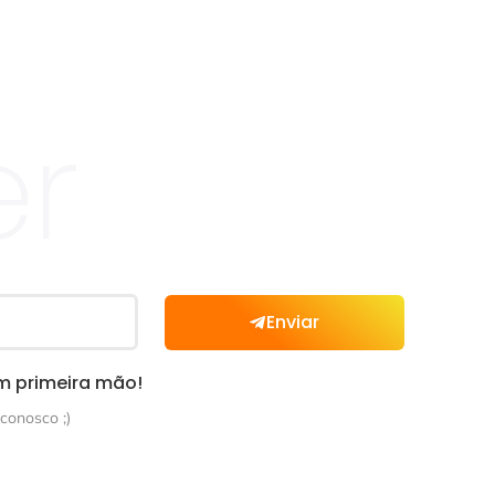
er
Enviar
m primeira mão!
conosco ;)