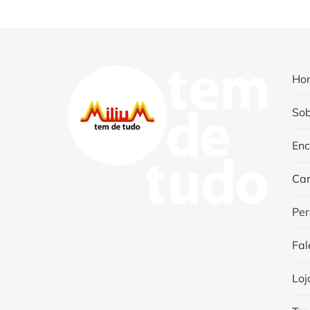
Ho
Sob
Enc
Car
Per
Fal
Loj