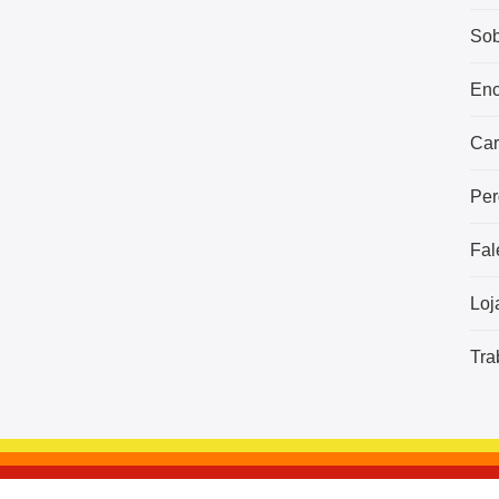
Sob
Enc
Car
Per
Fal
Loj
Tra