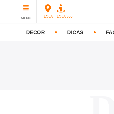
LOJA
LOJA 360
MENU
DECOR
DICAS
FA