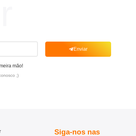
r
Enviar
imeira mão!
conosco ;)
Siga-nos nas
r