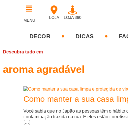
LOJA
LOJA 360
MENU
DECOR
DICAS
FA
Descubra tudo em
aroma agradável
Como manter a sua casa limp
Você sabia que no Japão as pessoas têm o hábito d
contaminação trazida da rua. E eles estão corretís
[…]