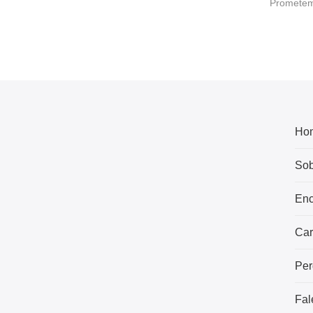
Prometemo
Ho
Sob
Enc
Car
Per
Fal