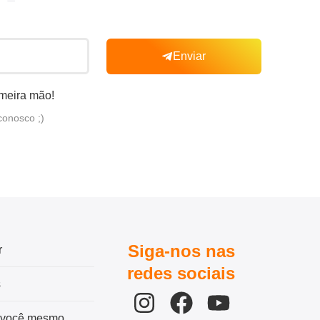
Enviar
imeira mão!
conosco ;)
Siga-nos nas
r
redes sociais
s
 você mesmo