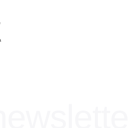
e
a
newslette