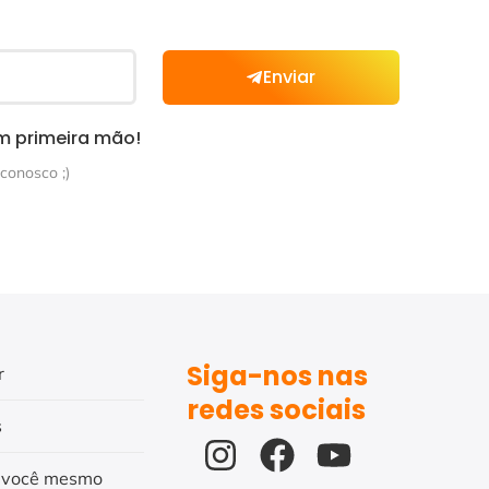
Enviar
m primeira mão!
conosco ;)
Siga-nos nas
r
redes sociais
s
 você mesmo