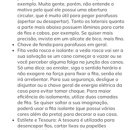
exemplo. Muita gente, porém, não entende o
motivo pelo qual ele possui uma abertura
circular, que é muito útil para pegar parafusos
(apertar ou desapertar). Tanto as laterais quanto
a parte mais abaixo possuem lâminas para corte
de fios e cabos, por exemplo. Se quiser mais
precisão, invista em um alicate de bico, mais fino.
Chave de fenda:para parafusos em geral.
Fita veda rosca e isolante: a veda rosca vai ser a
sua salvação se um cano começar a vazar ou se
você perceber alguma folga na junção dos canos.
Só uma dica: ao enrolar, siga o sentido horário e
não exagere na força para fixar a fita, senão ela
irá arrebentar. Para sua segurança, desligue o
disjuntor ou a chave geral de energia elétrica da
casa para evitar tomar choque. Para maior
eficiência do isolamento, utilize duas camadas
de fita. Se quiser soltar a sua imaginação,
poderá usar a fita isolante (que possui várias
cores além da preta) para decorar a sua casa.
Estilete e Tesoura: A tesoura é utilizada para
desencapar fios, cortar lixas ou papelões