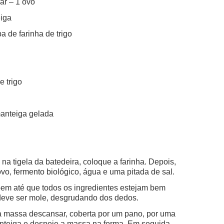
ar – 1 ovo
eiga
a de farinha de trigo
e trigo
manteiga gelada
 tigela da batedeira, coloque a farinha. Depois,
ovo, fermento biológico, água e uma pitada de sal.
bem até que todos os ingredientes estejam bem
 deve ser mole, desgrudando dos dedos.
 a massa descansar, coberta por um pano, por uma
nteiga e despeje a massa na forma. Em seguida,