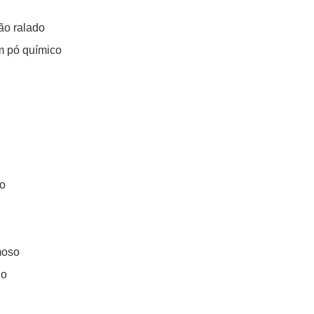
ão ralado
m pó químico
to
moso
do