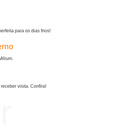
feita para os dias frios!
erno
Milium.
receber visita. Confira!
r