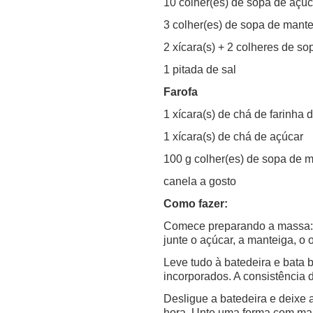
10 colher(es) de sopa de açúc
3 colher(es) de sopa de mant
2 xícara(s) + 2 colheres de sop
1 pitada de sal
Farofa
1 xícara(s) de chá de farinha d
1 xícara(s) de chá de açúcar
100 g colher(es) de sopa de 
canela a gosto
Como fazer:
Comece preparando a massa: na
junte o açúcar, a manteiga, o 
Leve tudo à batedeira e bata 
incorporados. A consistência
Desligue a batedeira e deixe
hora. Unte uma forma com ma