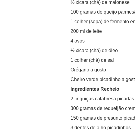
½ xícara (chá) de maionese
100 gramas de queijo parmes
1 colher (sopa) de fermento e
200 ml de leite
4 ovos
½ xícara (chá) de óleo
1 colher (chá) de sal
Orégano a gosto
Cheiro verde picadinho a gos
Ingredientes Recheio
2 linguiças calabresa picadas
300 gramas de requeijão cre
150 gramas de presunto pica
3 dentes de alho picadinhos