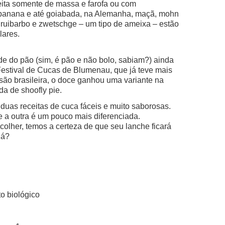
eita somente de massa e farofa ou com
 banana e até goiabada, na Alemanha, maçã, mohn
 ruibarbo e zwetschge – um tipo de ameixa – estão
lares.
ade do pão (sim, é pão e não bolo, sabiam?) ainda
 Festival de Cucas de Blumenau, que já teve mais
são brasileira, o doce ganhou uma variante na
a de shoofly pie.
 duas receitas de cuca fáceis e muito saborosas.
e a outra é um pouco mais diferenciada.
olher, temos a certeza de que seu lanche ficará
lá?
to biológico