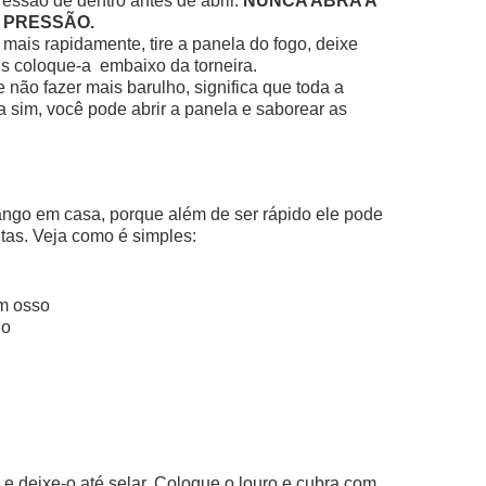
pressão de dentro antes de abrir.
NUNCA ABRA A
A PRESSÃO.
o mais rapidamente, tire a panela do fogo, deixe
is coloque-a embaixo da torneira.
não fazer mais barulho, significa que toda a
a sim, você pode abrir a panela e saborear as
rango em casa, porque além de ser rápido ele pode
itas. Veja como é simples:
em osso
go
e deixe-o até selar. Coloque o louro e cubra com