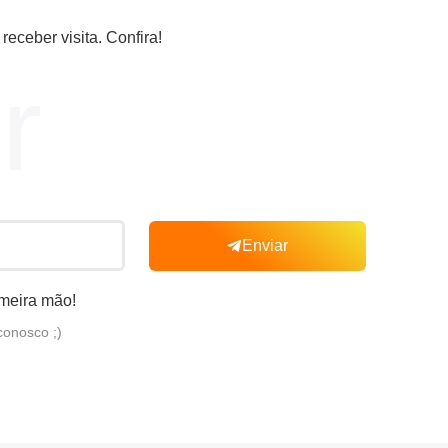
receber visita. Confira!
r
Enviar
imeira mão!
conosco ;)