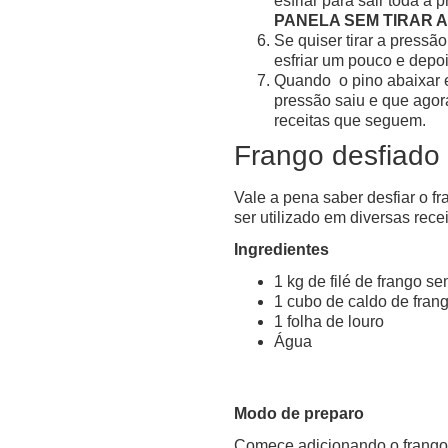
esfriar para sair toda a 
PANELA SEM TIRAR 
Se quiser tirar a pressã
esfriar um pouco e depo
Quando o pino abaixar e 
pressão saiu e que agor
receitas que seguem.
Frango desfiado
Vale a pena saber desfiar o f
ser utilizado em diversas rece
Ingredientes
1 kg de filé de frango s
1 cubo de caldo de fran
1 folha de louro
Água
Modo de preparo
Comece adicionando o frango 