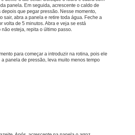
da panela. Em seguida, acrescente o caldo de
s depois que pegar pressão. Nesse momento,
 sair, abra a panela e retire toda água. Feche a
 volta de 5 minutos. Abra e veja se está
não esteja, repita o último passo.
imento para começar a introduzir na rotina, pois ele
o a panela de pressão, leva muito menos tempo
l
azeite. Após, acrescente na panela o arroz