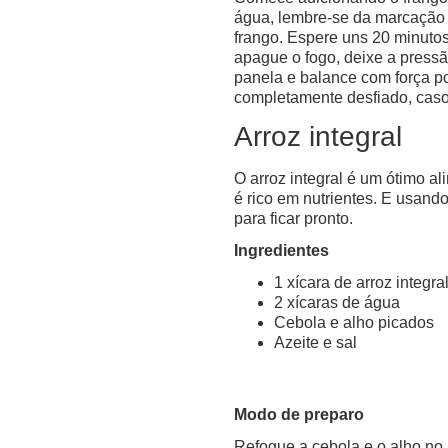
água, lembre-se da marcação 
frango. Espere uns 20 minuto
apague o fogo, deixe a pressão
panela e balance com força por
completamente desfiado, caso 
Arroz integral
O arroz integral é um ótimo al
é rico em nutrientes. E usand
para ficar pronto.
Ingredientes
1 xícara de arroz integra
2 xícaras de água
Cebola e alho picados
Azeite e sal
Modo de preparo
Refogue a cebola e o alho no 