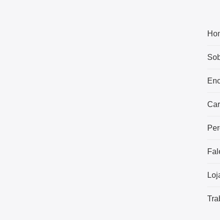
Ho
Sob
Enc
Car
Per
Fal
Loj
Tra