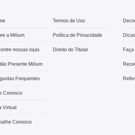
me
Termos de Uso
Deco
re a Milium
Política de Privacidade
Dica
ontre nossas lojas
Direito do Titular
Faça
tão Presente Milium
Recei
guntas Frequentes
Refor
e Conosco
a Virtual
balhe Conosco