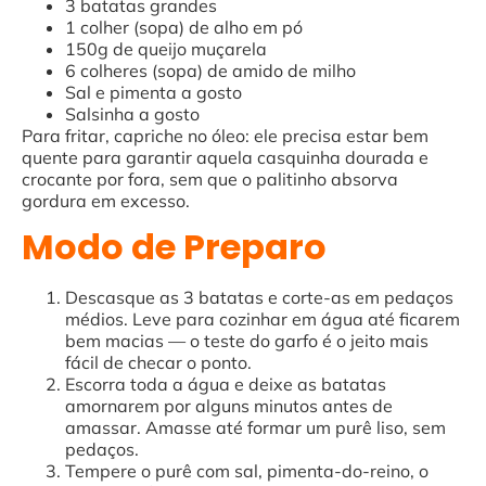
3 batatas grandes
1 colher (sopa) de alho em pó
150g de queijo muçarela
6 colheres (sopa) de amido de milho
Sal e pimenta a gosto
Salsinha a gosto
Para fritar, capriche no óleo: ele precisa estar bem
quente para garantir aquela casquinha dourada e
crocante por fora, sem que o palitinho absorva
gordura em excesso.
Modo de Preparo
Descasque as 3 batatas e corte-as em pedaços
médios. Leve para cozinhar em água até ficarem
bem macias — o teste do garfo é o jeito mais
fácil de checar o ponto.
Escorra toda a água e deixe as batatas
amornarem por alguns minutos antes de
amassar. Amasse até formar um purê liso, sem
pedaços.
Tempere o purê com sal, pimenta-do-reino, o