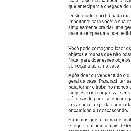
Natal, este mês também é ma
que antecipam a chegada do n
Deste modo, não há nada mel
importante para você: a sua c
simplesmente pra dar uma gera
casa é sempre uma boa pedida
Você pode começar a fazer es
objetos e roupas que não poss
Natal para doar esses objeto
começar a geral na casa.
Após doar ou vender tudo o que
geral da casa. Para facilitar,
para tornar o trabalho menos c
simples, como organizar seus 
Já o marido pode se encarreg
trocar uma lâmpada queimada,
encardidas ou descascando.
Sabemos que a faxina de fina
e requer um pouco mais de tem