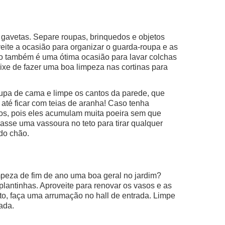
 gavetas. Separe roupas, brinquedos e objetos
ite a ocasião para organizar o guarda-roupa e as
no também é uma ótima ocasião para lavar colchas
eixe de fazer uma boa limpeza nas cortinas para
.
oupa de cama e limpe os cantos da parede, que
até ficar com teias de aranha! Caso tenha
los, pois eles acumulam muita poeira sem que
passe uma vassoura no teto para tirar qualquer
 do chão.
mpeza de fim de ano uma boa geral no jardim?
plantinhas. Aproveite para renovar os vasos e as
to, faça uma arrumação no hall de entrada. Limpe
ada.