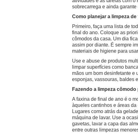
atividades e as tarefas com o 
sobrecarrega e ainda garante
Como planejar a limpeza de 
Primeiro, faça uma lista de to
final do ano. Coloque as prior
cômodos da casa. Um dia fica 
assim por diante. É sempre im
materiais de higiene para usar
Use e abuse de produtos multiu
limpar superfícies como banca
mãos um bom desinfetante e 
esponjas, vassouras, baldes 
Fazendo a limpeza cômodo
A faxina de final de ano é o
àqueles cantinhos e áreas da
Lugares como atrás da geladei
máquina de lavar. Use a ocasi
gavetas, lavar a capa das almo
entre outras limpezas menore