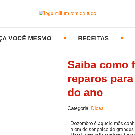
ÇA VOCÊ MESMO
RECEITAS
Saiba como f
reparos para 
do ano
Categoria:
Dicas
Dezembro é aquele mês conhe
além de ser palco de grandes f