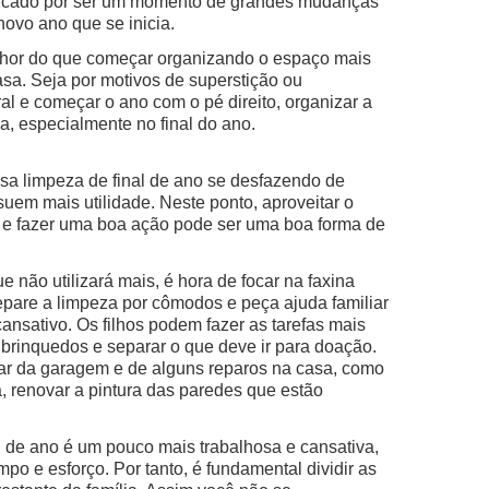
rcado por ser um momento de grandes mudanças
ovo ano que se inicia.
hor do que começar organizando o espaço mais
asa. Seja por motivos de superstição ou
l e começar o ano com o pé direito, organizar a
, especialmente no final do ano.
sa limpeza de final de ano se desfazendo de
uem mais utilidade. Neste ponto, aproveitar o
s e fazer uma boa ação pode ser uma boa forma de
 não utilizará mais, é hora de focar na faxina
 separe a limpeza por cômodos e peça ajuda familiar
ansativo. Os filhos podem fazer as tarefas mais
brinquedos e separar o que deve ir para doação.
ar da garagem e de alguns reparos na casa, como
 renovar a pintura das paredes que estão
l de ano é um pouco mais trabalhosa e cansativa,
po e esforço. Por tanto, é fundamental dividir as