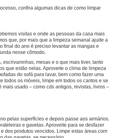
rocesso, confira algumas dicas de como limpar
ecebemos visitas e onde as pessoas da casa mais
emos que, por mais que a limpeza semanal ajude a
o final do ano é preciso levantar as mangas e
rofunda nesse cômodo.
 escrivaninhas, mesas e o que mais tiver, tanto
tos que estão nelas. Aproveite o clima de limpeza
lmofadas do sofá para lavar, bem como fazer uma
ste todos os móveis, limpe em todos os cantos e se
é mais usado – como cds antigos, revistas, livros –
no pelas superfícies e depois passe aos armários.
prateleiras e gavetas. Aproveite para se desfazer
e e dos produtos vencidos. Limpe estas áreas com
ro das gavetas, se necessário.