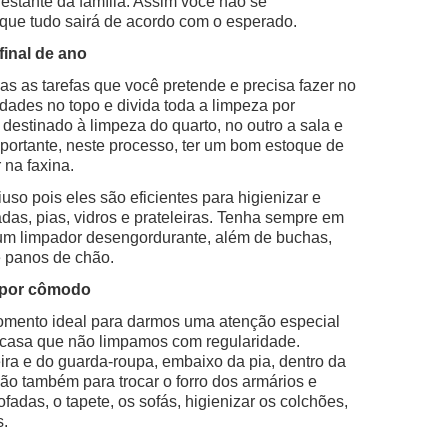
restante da família. Assim você não se
 que tudo sairá de acordo com o esperado.
final de ano
das as tarefas que você pretende e precisa fazer no
idades no topo e divida toda a limpeza por
destinado à limpeza do quarto, no outro a sala e
portante, neste processo, ter um bom estoque de
 na faxina.
so pois eles são eficientes para higienizar e
das, pias, vidros e prateleiras. Tenha sempre em
um limpador desengordurante, além de buchas,
e panos de chão.
 por cômodo
 momento ideal para darmos uma atenção especial
 casa que não limpamos com regularidade.
ra e do guarda-roupa, embaixo da pia, dentro da
ão também para trocar o forro dos armários e
fadas, o tapete, os sofás, higienizar os colchões,
s.