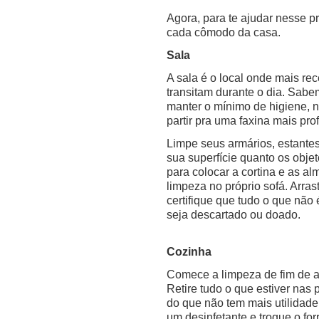
Agora, para te ajudar nesse p
cada cômodo da casa.
Sala
A sala é o local onde mais r
transitam durante o dia. Sab
manter o mínimo de higiene, n
partir pra uma faxina mais p
Limpe seus armários, estantes,
sua superfície quanto os obje
para colocar a cortina e as a
limpeza no próprio sofá. Arra
certifique que tudo o que não 
seja descartado ou doado.
Cozinha
Comece a limpeza de fim de a
Retire tudo o que estiver nas 
do que não tem mais utilidad
um desinfetante e troque o for