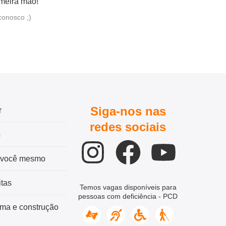
imeira mão!
conosco ;)
Siga-nos nas
r
redes sociais
s
 você mesmo
tas
Temos vagas disponíveis para
pessoas com deficiência - PCD
ma e construção