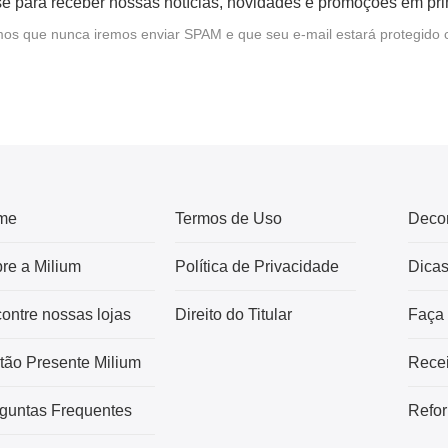
e para receber nossas notícias, novidades e promoções em pr
s que nunca iremos enviar SPAM e que seu e-mail estará protegido 
me
Termos de Uso
Deco
re a Milium
Política de Privacidade
Dica
ontre nossas lojas
Direito do Titular
Faça
tão Presente Milium
Recei
guntas Frequentes
Refor