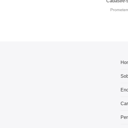
Cadastre-s
Prometemo
Ho
Sob
Enc
Car
Per