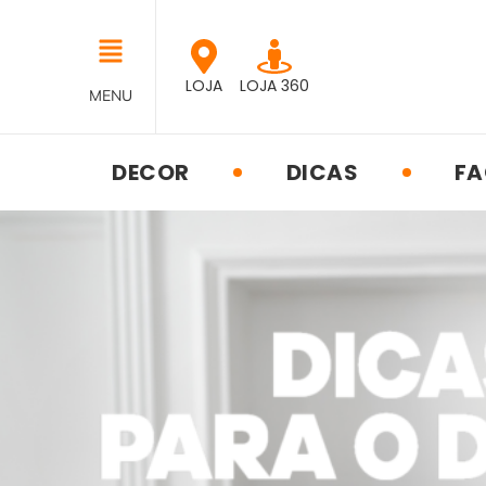
LOJA
LOJA 360
MENU
DECOR
DICAS
FA