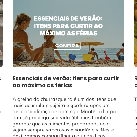
s
Essenciais de verão: itens para curtir
ao máximo as férias
A grelha da churrasqueira é um dos itens que
T
mais acumulam sujeira e gordura após um
i
o
delicioso almoço de domingo. Mantê-la limpa
s
não só prolonga sua vida útil, mas também
a
garante que os alimentos preparados nela
u
sejam sempre saborosos e saudáveis. Neste
v
post, vamos compartilhar algumas dicas
c